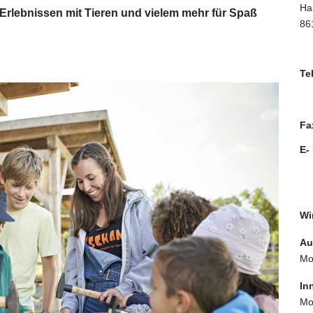
Ha
lebnissen mit Tieren und vielem mehr für Spaß
86
Te
Fa
E-
Wi
Au
Mo
In
Mo