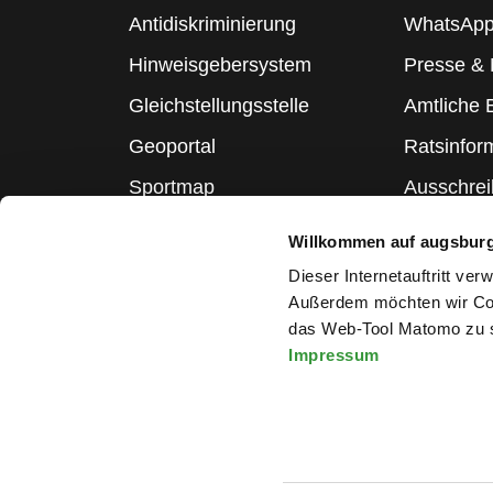
Antidiskriminierung
WhatsApp
Hinweisgebersystem
Presse &
Gleichstellungsstelle
Amtliche
Geoportal
Ratsinfor
Sportmap
Ausschre
Schulmap
Statistik
Willkommen auf augsbur
Webcams
Dieser Internetauftritt ve
Außerdem möchten wir Coo
das Web-Tool Matomo zu s
Impressum
Melden Sie sich für den Ne
Impressum
|
Datenschutzerklärung
|
Barrierefreiheitserkläru