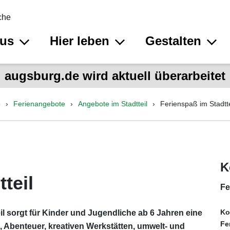
che
aus
Hier leben
Gestalten
augsburg.de wird aktuell überarbeitet
p
Ferienangebote
Angebote im Stadtteil
Ferienspaß im Stadtte
K
teil
Fe
Ko
eil sorgt für Kinder und Jugendliche ab 6 Jahren eine
Fe
 Abenteuer, kreativen Werkstätten, umwelt- und