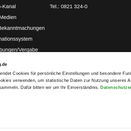
-Kanal
Tel.: 0821 324-0
 Medien
 Bekanntmachungen
mationssystem
ibungen/Vergabe
g.de
rwendet Cookies für persönliche Einstellungen und besondere Fun
kies verwenden, um statistische Daten zur Nutzung unseres A
ammeln. Dafür bitten wir um Ihr Einverständnis.
Datenschutze
wsletter an
ng
|
Elektronische Kommunikation