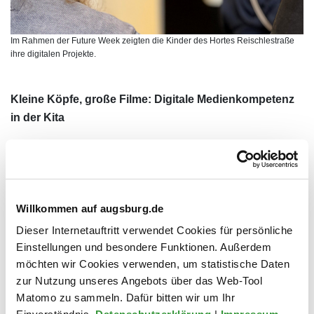
Im Rahmen der Future Week zeigten die Kinder des Hortes Reischlestraße
ihre digitalen Projekte.
Kleine Köpfe, große Filme: Digitale Medienkompetenz
in der Kita
Stop‑Motion‑Filme, Malkinos und digital gestaltete Bücher:
Der Hort Reischlestraße präsentierte auf der Future Week
sein Projekt mit der Initiative kita.digital – inklusive
Praxisstationen zum Mitmachen. Im Mittelpunkt standen
Willkommen auf augsburg.de
die Kinder selbst: Sie zeigten ihre kreativen Ergebnisse,
Dieser Internetauftritt verwendet Cookies für persönliche
die sie von der ersten Idee bis zum fertigen Produkt selbst
Einstellungen und besondere Funktionen. Außerdem
entwickelt haben. Fachlich begleitet wurde die
möchten wir Cookies verwenden, um statistische Daten
Veranstaltung von der medienpädagogischen Referentin
zur Nutzung unseres Angebots über das Web-Tool
Nicole Lohfink.
Matomo zu sammeln. Dafür bitten wir um Ihr