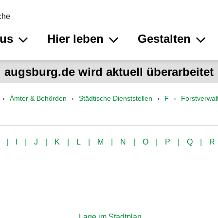
che
aus
Hier leben
Gestalten
augsburg.de wird aktuell überarbeitet
Ämter & Behörden
Städtische Dienststellen
F
Forstverwal
I
J
K
L
M
N
O
P
Q
R
Lage im Stadtplan