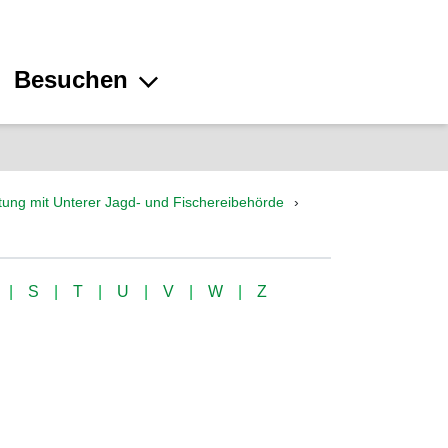
Besuchen
tung mit Unterer Jagd- und Fischereibehörde
S
T
U
V
W
Z