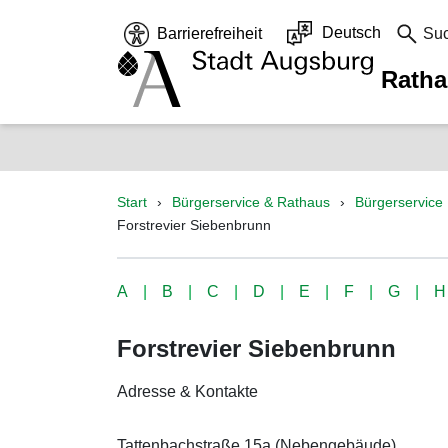
Deutsch
Barrierefreiheit
Su
Rath
Start
Bürgerservice & Rathaus
Bürgerservice
Forstrevier Siebenbrunn
A
B
C
D
E
F
G
H
Forstrevier Siebenbrunn
Adresse & Kontakte
Tattenbachstraße 15a (Nebengebäude)