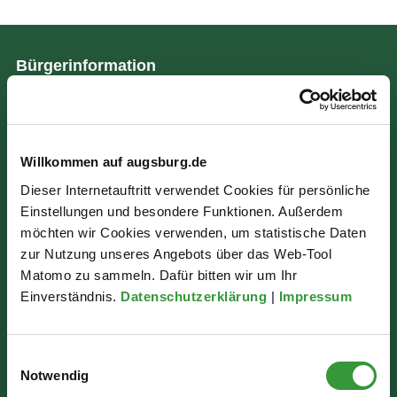
Bürgerinformation
Rathausplatz 1
86150 Augsburg
Willkommen auf augsburg.de
Dieser Internetauftritt verwendet Cookies für persönliche
Wir sind für Sie da:
Einstellungen und besondere Funktionen. Außerdem
Mo - Mi: 07:30 - 16:30 Uhr
möchten wir Cookies verwenden, um statistische Daten
zur Nutzung unseres Angebots über das Web-Tool
Do: 07:30 - 17:30 Uhr
Matomo zu sammeln. Dafür bitten wir um Ihr
Einverständnis.
Datenschutzerklärung
|
Impressum
Fr: 07:30 - 12:00 Uhr
Einwilligungsauswahl
Notwendig