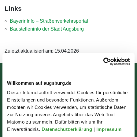
Links
BayerinInfo – Straßenverkehrsportal
Baustelleninfo der Stadt Augsburg
Zuletzt aktualisiert am: 15.04.2026
Bürgerinformation
Willkommen auf augsburg.de
Rathausplatz 1
Dieser Internetauftritt verwendet Cookies für persönliche
Einstellungen und besondere Funktionen. Außerdem
86150 Augsburg
möchten wir Cookies verwenden, um statistische Daten
zur Nutzung unseres Angebots über das Web-Tool
Wir sind für Sie da:
Matomo zu sammeln. Dafür bitten wir um Ihr
Einverständnis.
Datenschutzerklärung
|
Impressum
Mo - Mi: 07:30 - 16:30 Uhr