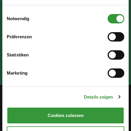
Do: 07:30 - 17:30 Uhr
Einwilligungsauswahl
Notwendig
Fr: 07:30 - 12:00 Uhr
Präferenzen
Statistiken
Marketing
Details zeigen
Service
Cookies zulassen
Öffentlichkeitsbeteiligung
Stellenanzeigen