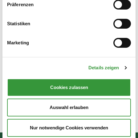
Präferenzen
Statistiken
Stadtjugendring Augsburg
Marketing
Informationen für alle interessierten Eltern und Schüler zum
Schulaufenthalt im Ausland gibt es auf der Website des
Details zeigen
Stadtjugendrings Augsburg.
Zur Seite
Cookies zulassen
Auswahl erlauben
Zuletzt aktualisiert am: 28.07.2026
Nur notwendige Cookies verwenden