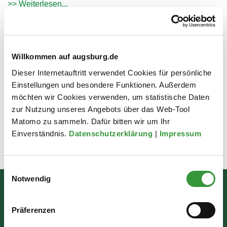
>> Weiterlesen...
Weiterführende Links
Willkommen auf augsburg.de
Dieser Internetauftritt verwendet Cookies für persönliche
Hinweise zu Schulpflicht und Schulabsentismus
Einstellungen und besondere Funktionen. Außerdem
Schulanmeldung in der Stadt Augsburg
möchten wir Cookies verwenden, um statistische Daten
KM Bayern - Grundschule
zur Nutzung unseres Angebots über das Web-Tool
Schulsprengel im Geoportal
Matomo zu sammeln. Dafür bitten wir um Ihr
Einverständnis.
Datenschutzerklärung
|
Impressum
Zuletzt aktualisiert am: 13.03.2026
Einwilligungsauswahl
Notwendig
Bürgerinformation
Präferenzen
Rathausplatz 1