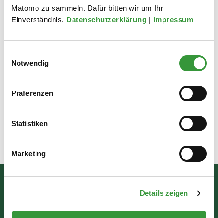
Matomo zu sammeln. Dafür bitten wir um Ihr
Einverständnis.
Datenschutzerklärung
|
Impressum
Einwilligungsauswahl
Notwendig
1
2
Präferenzen
zu Aktuelles aus der Stadt
Statistiken
Zuletzt aktualisiert am: 07.08.2026
Marketing
Bürgerinformation
Details zeigen
Rathausplatz 1