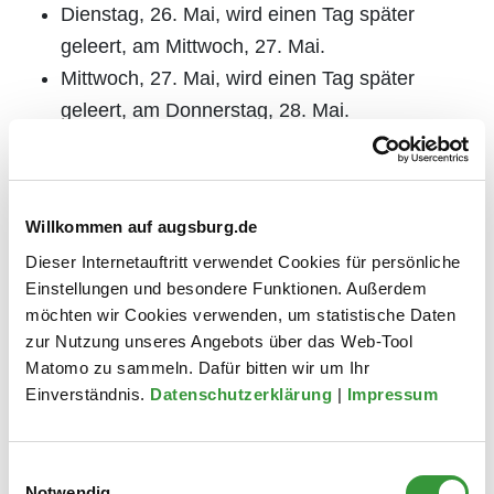
Dienstag, 26. Mai, wird einen Tag später
geleert, am Mittwoch, 27. Mai.
Mittwoch, 27. Mai, wird einen Tag später
geleert, am Donnerstag, 28. Mai.
Donnerstag, 28. Mai, wird einen Tag später
geleert, am Freitag, 29. Mai
Fronleichnam (Donnerstag, 4. Juni)
Willkommen auf augsburg.de
Dieser Internetauftritt verwendet Cookies für persönliche
Geleert wird am Freitag, 5. Juni. Die Leerungstage
Einstellungen und besondere Funktionen. Außerdem
Montag (1. Juni), Dienstag (2. Juni) und Mittwoch (3.
möchten wir Cookies verwenden, um statistische Daten
Juni) bleiben unberührt. (pm/swo)
zur Nutzung unseres Angebots über das Web-Tool
Matomo zu sammeln. Dafür bitten wir um Ihr
Weitere Informationen
Einverständnis.
Datenschutzerklärung
|
Impressum
zu Aktuelles aus der Stadt
Einwilligungsauswahl
Notwendig