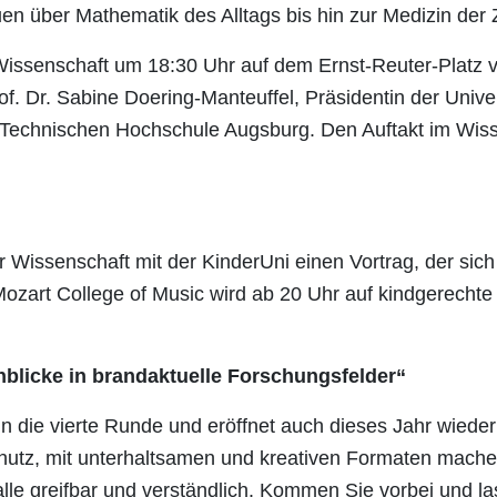
 über Mathematik des Alltags bis hin zur Medizin der 
 Wissenschaft um 18:30 Uhr auf dem Ernst-Reuter-Platz 
f. Dr. Sabine Doering-Manteuffel, Präsidentin der Univers
 Technischen Hochschule Augsburg. Den Auftakt im Wis
r Wissenschaft mit der KinderUni einen Vortrag, der sich
Mozart College of Music wird ab 20 Uhr auf kindgerechte
nblicke in brandaktuelle Forschungsfelder“
n die vierte Runde und eröffnet auch dieses Jahr wiede
hutz, mit unterhaltsamen und kreativen Formaten mach
le greifbar und verständlich. Kommen Sie vorbei und las