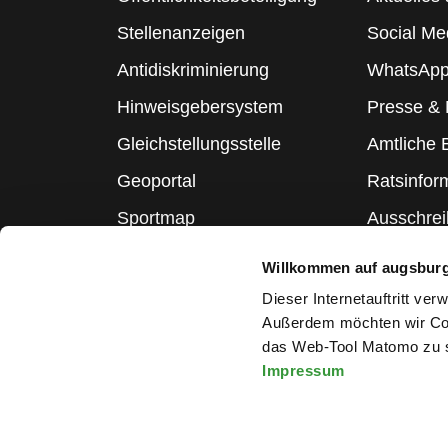
Stellenanzeigen
Social Me
Antidiskriminierung
WhatsApp
Hinweisgebersystem
Presse &
Gleichstellungsstelle
Amtliche
Geoportal
Ratsinfor
Sportmap
Ausschre
Schulmap
Statistik
Willkommen auf augsbur
Webcams
Dieser Internetauftritt ve
Außerdem möchten wir Coo
das Web-Tool Matomo zu s
Impressum
Melden Sie sich für den Ne