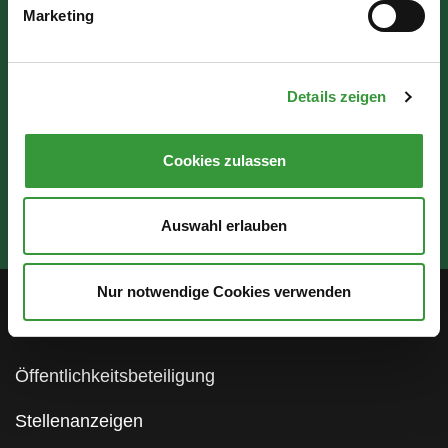
Do: 07:30 - 17:30 Uhr
Marketing
Fr: 07:30 - 12:00 Uhr
Details zeigen
Cookies zulassen
Auswahl erlauben
Nur notwendige Cookies verwenden
Service
Öffentlichkeitsbeteiligung
Stellenanzeigen