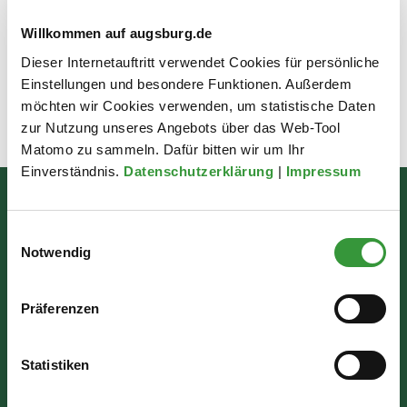
Willkommen auf augsburg.de
Dieser Internetauftritt verwendet Cookies für persönliche
zu Aktuelles aus der Stadt
Einstellungen und besondere Funktionen. Außerdem
möchten wir Cookies verwenden, um statistische Daten
zur Nutzung unseres Angebots über das Web-Tool
Zuletzt aktualisiert am: 07.08.2026
Matomo zu sammeln. Dafür bitten wir um Ihr
Einverständnis.
Datenschutzerklärung
|
Impressum
Bürgerinformation
Einwilligungsauswahl
Rathausplatz 1
Notwendig
86150 Augsburg
Präferenzen
Wir sind für Sie da:
Statistiken
Mo - Mi: 07:30 - 16:30 Uhr