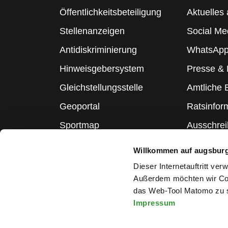
Öffentlichkeitsbeteiligung
Aktuelles 
Stellenanzeigen
Social Me
Antidiskriminierung
WhatsApp
Hinweisgebersystem
Presse &
Gleichstellungsstelle
Amtliche
Geoportal
Ratsinfor
Sportmap
Ausschre
Schulmap
Statistik
Willkommen auf augsbur
Webcams
Dieser Internetauftritt ve
Außerdem möchten wir Coo
das Web-Tool Matomo zu s
Impressum
Melden Sie sich für den Ne