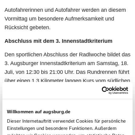
Autofahrerinnen und Autofahrer werden an diesem
Vormittag um besondere Aufmerksamkeit und
Rücksicht gebeten.
Abschluss mit dem 3. Innenstadtkriterium
Den sportlichen Abschluss der Radlwoche bildet das
3. Augsburger Innenstadtkriterium am Samstag, 18.
Juli, von 12:30 bis 21:00 Uhr. Das Rundrennen führt
über einen 1,3 Kilometer langen Kurs vom südlichen
Ende der Maximilianstraße über die Weite Gasse,
die Konrad-Adenauer-Allee und die Hallstraße
zurück in die Maximilianstraße.
Willkommen auf augsburg.de
Starten können lizenzierte Radsportlerinnen und -
Dieser Internetauftritt verwendet Cookies für persönliche
Einstellungen und besondere Funktionen. Außerdem
sportler der Altersklassen U11 bis Elite. Darüber