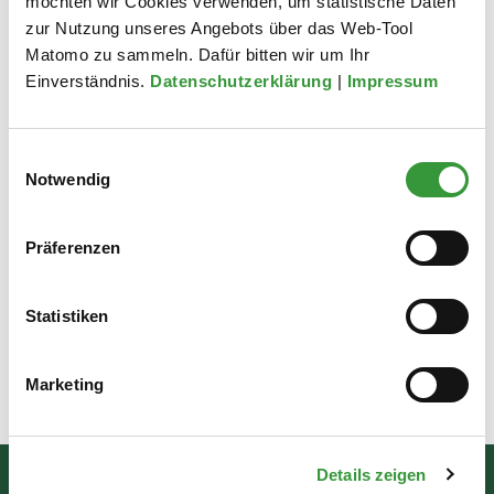
möchten wir Cookies verwenden, um statistische Daten
hinaus gibt es Rennen für Hobbyfahrende, ein
zur Nutzung unseres Angebots über das Web-Tool
Klappradrennen sowie das beliebte „Fette-Reifen-
Matomo zu sammeln. Dafür bitten wir um Ihr
Rennen“ für Kinder. Eine Anmeldung unter
rsg-
Einverständnis.
Datenschutzerklärung
|
Impressum
augsburg.de
ist erforderlich. (pm/swo)
Alle Informationen und das Programm unter
Einwilligungsauswahl
Notwendig
augsburg.de/radlwoche
Präferenzen
Statistiken
zu Aktuelles aus der Stadt
Marketing
Zuletzt aktualisiert am: 06.08.2026
Details zeigen