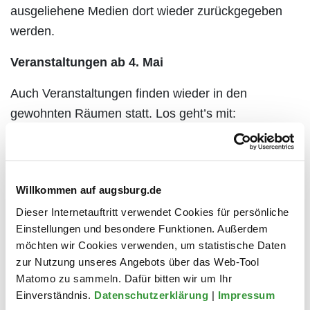
ausgeliehene Medien dort wieder zurückgegeben
werden.
Veranstaltungen ab 4. Mai
Auch Veranstaltungen finden wieder in den
gewohnten Räumen statt. Los geht’s mit:
Literaturkreis
am Montag, 4. Mai, 19 Uhr (ohne
Anmeldung)
Bilderbuchkino
für Vier- bis Siebenjährige (Mit
Willkommen auf augsburg.de
Anmeldung) am Mittwoch, 6. Mai, 15 Uhr.
Dieser Internetauftritt verwendet Cookies für persönliche
Einstellungen und besondere Funktionen. Außerdem
Umzug Ende des Jahres
möchten wir Cookies verwenden, um statistische Daten
zur Nutzung unseres Angebots über das Web-Tool
Ende dieses Jahres soll das Gebäude am
Matomo zu sammeln. Dafür bitten wir um Ihr
Klausenberg bezugsfertig sein. Dann öffnen das
Einverständnis.
Datenschutzerklärung
|
Impressum
neue Bürgerbüro und die Stadtteilbücherei