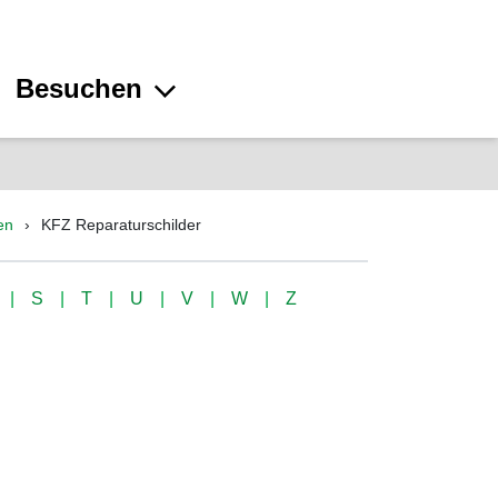
Besuchen
en
KFZ Reparaturschilder
S
T
U
V
W
Z