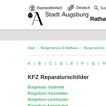
Deutsch
Barrierefreiheit
Su
Rath
Start
Bürgerservice & Rathaus
Bürgerservice
A
B
C
D
E
F
G
H
KFZ Reparaturschilder
Bürgerbüro Stadtmitte
Bürgerbüro Haunstetten
Bürgerbüro Lechhausen
Bürgerbüro Kriegshaber