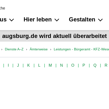
che
aus
Hier leben
Gestalten
augsburg.de wird aktuell überarbeitet
Dienste A–Z
Ämterweise
Leistungen - Bürgeramt - KFZ-Wes
I
J
K
L
M
N
O
P
Q
R