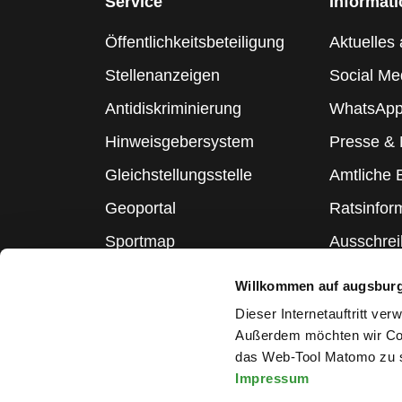
Service
Informat
Öffentlichkeitsbeteiligung
Aktuelles 
Stellenanzeigen
Social Me
Antidiskriminierung
WhatsApp
Hinweisgebersystem
Presse &
Gleichstellungsstelle
Amtliche
Geoportal
Ratsinfor
Sportmap
Ausschre
Schulmap
Statistik
Willkommen auf augsbur
Webcams
Dieser Internetauftritt ve
Außerdem möchten wir Coo
das Web-Tool Matomo zu s
Impressum