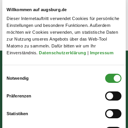
Weitere Infos/Links
Willkommen auf augsburg.de
Dieser Internetauftritt verwendet Cookies für persönliche
Einstellungen und besondere Funktionen. Außerdem
möchten wir Cookies verwenden, um statistische Daten
zur Nutzung unseres Angebots über das Web-Tool
Zuletzt aktualisiert am: 17.06.2026
Matomo zu sammeln. Dafür bitten wir um Ihr
Einverständnis.
Datenschutzerklärung
|
Impressum
Bürgerinformation
Einwilligungsauswahl
Rathausplatz 1
Notwendig
86150 Augsburg
Präferenzen
Wir sind für Sie da:
Statistiken
Mo - Mi: 07:30 - 16:30 Uhr