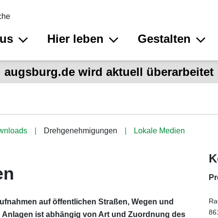
che
aus
Hier leben
Gestalten
augsburg.de wird aktuell überarbeitet
wnloads
Drehgenehmigungen
Lokale Medien
K
en
Pr
Ra
ufnahmen auf öffentlichen Straßen, Wegen und
86
d Anlagen ist abhängig von Art und Zuordnung des