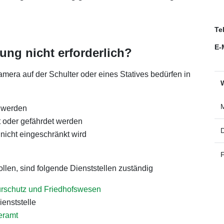
Te
E-
ng nicht erforderlich?
mera auf der Schulter oder eines Statives bedürfen in
W
M
t werden
gt oder gefährdet werden
 nicht eingeschränkt wird
F
llen, sind folgende Dienststellen zuständig
urschutz und Friedhofswesen
enststelle
eramt