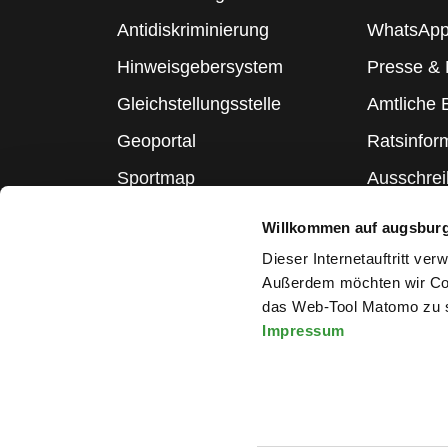
Antidiskriminierung
WhatsApp
Hinweisgebersystem
Presse &
Gleichstellungsstelle
Amtliche
Geoportal
Ratsinfor
Sportmap
Ausschre
Schulmap
Statistik
Willkommen auf augsbur
Webcams
Dieser Internetauftritt ve
Außerdem möchten wir Coo
das Web-Tool Matomo zu s
Impressum
Melden Sie sich für den Ne