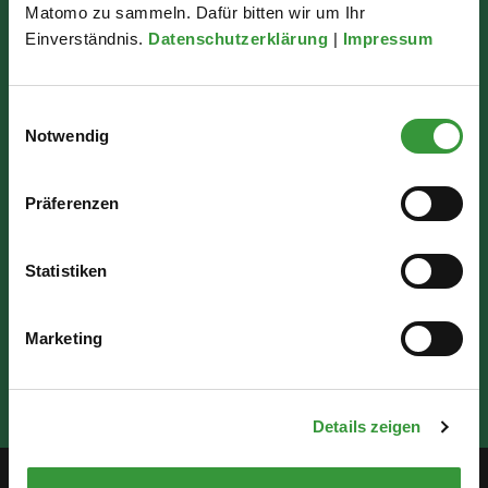
86150 Augsburg
Matomo zu sammeln. Dafür bitten wir um Ihr
Einverständnis.
Datenschutzerklärung
|
Impressum
Wir sind für Sie da:
Einwilligungsauswahl
Mo - Mi: 07:30 - 16:30 Uhr
Notwendig
Do: 07:30 - 17:30 Uhr
Fr: 07:30 - 12:00 Uhr
Präferenzen
Statistiken
Marketing
Details zeigen