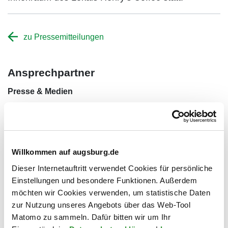
zu Pressemitteilungen
Ansprechpartner
Presse & Medien
Rathausplatz 1
Lage im Stadtplan
86150 Augsburg
Willkommen auf augsburg.de
Telefon
0821 324-9423
Dieser Internetauftritt verwendet Cookies für persönliche
Einstellungen und besondere Funktionen. Außerdem
E-Mail
presse@augsburg.de
möchten wir Cookies verwenden, um statistische Daten
zur Nutzung unseres Angebots über das Web-Tool
Matomo zu sammeln. Dafür bitten wir um Ihr
Wir sind für Sie da: