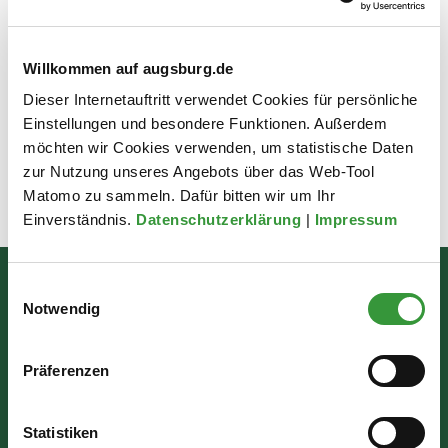
über das
Kontaktformular
bis 30.09.2026
Referenten: Dr. Eva Haberstock, Archivarin M.A. und
Willkommen auf augsburg.de
Buchbinderin / Daniel Wiedenmann, Handbuchbinder /
Dieser Internetauftritt verwendet Cookies für persönliche
Mag. Kerstin Lengger, Archivdirektorin, Stadtarchiv
Einstellungen und besondere Funktionen. Außerdem
Augsburg
möchten wir Cookies verwenden, um statistische Daten
zur Nutzung unseres Angebots über das Web-Tool
Matomo zu sammeln. Dafür bitten wir um Ihr
Zuletzt aktualisiert am: 03.03.2026
Einverständnis.
Datenschutzerklärung
|
Impressum
Einwilligungsauswahl
Bürgerinformation
Notwendig
Rathausplatz 1
Präferenzen
86150 Augsburg
Statistiken
Wir sind für Sie da: