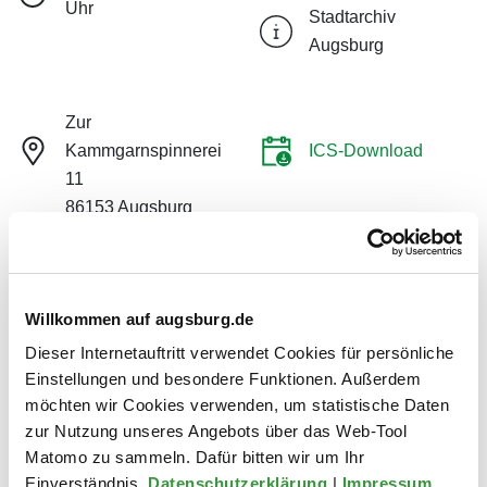
Uhr
Stadtarchiv
Augsburg
Zur
Kammgarnspinnerei
ICS-Download
11
86153 Augsburg
Vortrag
Willkommen auf augsburg.de
Dieser Internetauftritt verwendet Cookies für persönliche
Bürger von Augsburg zu werden war Ende des 13.
Einstellungen und besondere Funktionen. Außerdem
Jahrhunderts gar nicht so einfach. Das zweite Stadtrecht
möchten wir Cookies verwenden, um statistische Daten
von Augsburg, das in diesem Jahr sein 750-jähriges
zur Nutzung unseres Angebots über das Web-Tool
Jubiläum feiert, weist für neu Hinzuziehende verschiedene
Matomo zu sammeln. Dafür bitten wir um Ihr
Möglichkeiten auf, die im Zeitraum der Ereignisse um 1276
Einverständnis.
Datenschutzerklärung
|
Impressum