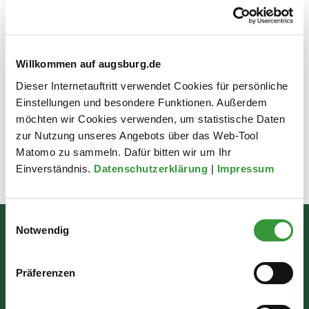
abgebrochen werden, verschwinden also nicht nur
Zeugnisse der Architekturgeschichte, sondern auch des
vergangenen Lebens in Augsburg. Meistens finden sich
aber Spuren - Pläne, Ansichten, Fotografien,
Willkommen auf augsburg.de
Beschreibungen - dieser einstigen Gebäude in Archiven
Dieser Internetauftritt verwendet Cookies für persönliche
und Museen. Eine Ausstellung porträtiert einige dieser
Einstellungen und besondere Funktionen. Außerdem
Bauwerke und deren Geschichten anhand von
möchten wir Cookies verwenden, um statistische Daten
historischem Quellenmaterial.
zur Nutzung unseres Angebots über das Web-Tool
Matomo zu sammeln. Dafür bitten wir um Ihr
Einverständnis.
Datenschutzerklärung
|
Impressum
Zuletzt aktualisiert am: 03.03.2026
Einwilligungsauswahl
Notwendig
Bürgerinformation
Rathausplatz 1
Präferenzen
86150 Augsburg