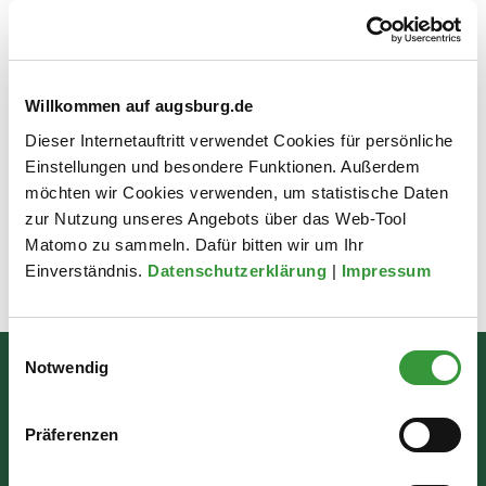
bewusst angepflanzten Pflanzen!
Eine Kurzanleitung für die iNaturalist App kann im
Download-Bereich heruntergeladen werden.
Willkommen auf augsburg.de
Führungen zur Erfassung von Vögeln, zur Entdeckung der
Dieser Internetauftritt verwendet Cookies für persönliche
Artenvielfalt unserer Lechheide oder in die Grundlagen zur
Einstellungen und besondere Funktionen. Außerdem
Bestimmung von Blütenpflanzen finden ebenfalls in dieser
möchten wir Cookies verwenden, um statistische Daten
Woche statt.
zur Nutzung unseres Angebots über das Web-Tool
Matomo zu sammeln. Dafür bitten wir um Ihr
Einverständnis.
Datenschutzerklärung
|
Impressum
Zuletzt aktualisiert am: 19.09.2024
Einwilligungsauswahl
Notwendig
Bürgerinformation
Rathausplatz 1
Präferenzen
86150 Augsburg