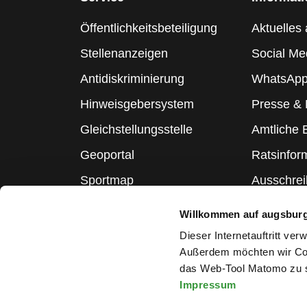
Öffentlichkeitsbeteiligung
Aktuelles 
Stellenanzeigen
Social Me
Antidiskriminierung
WhatsApp
Hinweisgebersystem
Presse &
Gleichstellungsstelle
Amtliche
Geoportal
Ratsinfor
Sportmap
Ausschre
Schulmap
Statistik
Willkommen auf augsbur
Webcams
Dieser Internetauftritt ve
Außerdem möchten wir Coo
das Web-Tool Matomo zu s
Impressum