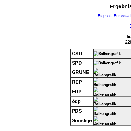
Ergebni
Ergebnis Europawa
E
22
CSU
SPD
GRÜNE
REP
FDP
ödp
PDS
Sonstige