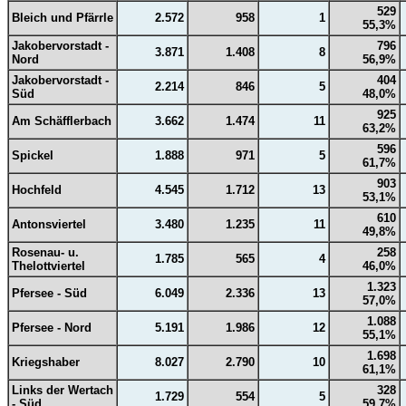
529
Bleich und Pfärrle
2.572
958
1
55,3%
Jakobervorstadt -
796
3.871
1.408
8
Nord
56,9%
Jakobervorstadt -
404
2.214
846
5
Süd
48,0%
925
Am Schäfflerbach
3.662
1.474
11
63,2%
596
Spickel
1.888
971
5
61,7%
903
Hochfeld
4.545
1.712
13
53,1%
610
Antonsviertel
3.480
1.235
11
49,8%
Rosenau- u.
258
1.785
565
4
Thelottviertel
46,0%
1.323
Pfersee - Süd
6.049
2.336
13
57,0%
1.088
Pfersee - Nord
5.191
1.986
12
55,1%
1.698
Kriegshaber
8.027
2.790
10
61,1%
Links der Wertach
328
1.729
554
5
- Süd
59,7%