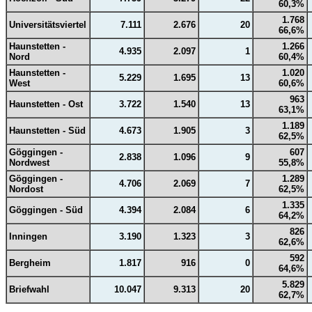
60,3%
1.768
Universitätsviertel
7.111
2.676
20
66,6%
Haunstetten -
1.266
4.935
2.097
1
Nord
60,4%
Haunstetten -
1.020
5.229
1.695
13
West
60,6%
963
Haunstetten - Ost
3.722
1.540
13
63,1%
1.189
Haunstetten - Süd
4.673
1.905
3
62,5%
Göggingen -
607
2.838
1.096
9
Nordwest
55,8%
Göggingen -
1.289
4.706
2.069
7
Nordost
62,5%
1.335
Göggingen - Süd
4.394
2.084
6
64,2%
826
Inningen
3.190
1.323
3
62,6%
592
Bergheim
1.817
916
0
64,6%
5.829
Briefwahl
10.047
9.313
20
62,7%