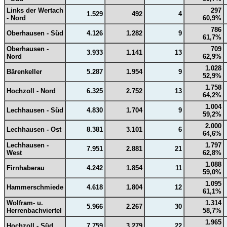
Links der Wertach
297
1.529
492
4
- Nord
60,9%
786
Oberhausen - Süd
4.126
1.282
9
61,7%
Oberhausen -
709
3.933
1.141
13
Nord
62,9%
1.028
Bärenkeller
5.287
1.954
9
52,9%
1.758
Hochzoll - Nord
6.325
2.752
13
64,2%
1.004
Lechhausen - Süd
4.830
1.704
9
59,2%
2.000
Lechhausen - Ost
8.381
3.101
6
64,6%
Lechhausen -
1.797
7.951
2.881
21
West
62,8%
1.088
Firnhaberau
4.242
1.854
11
59,0%
1.095
Hammerschmiede
4.618
1.804
12
61,1%
Wolfram- u.
1.314
5.966
2.267
30
Herrenbachviertel
58,7%
1.965
Hochzoll - Süd
7.759
3.279
22