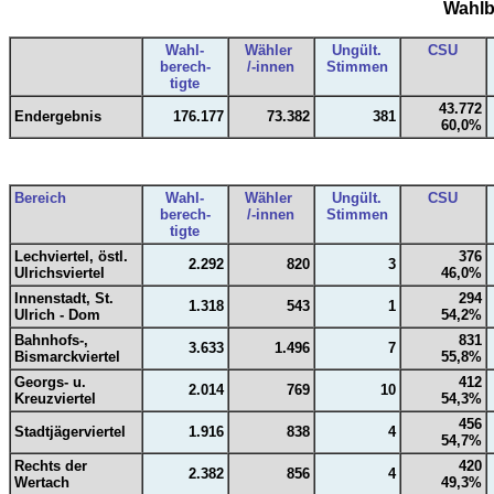
Wahlb
Wahl-
Wähler
Ungült.
CSU
berech-
/-innen
Stimmen
tigte
43.772
Endergebnis
176.177
73.382
381
60,0%
Bereich
Wahl-
Wähler
Ungült.
CSU
berech-
/-innen
Stimmen
tigte
Lechviertel, östl.
376
2.292
820
3
Ulrichsviertel
46,0%
Innenstadt, St.
294
1.318
543
1
Ulrich - Dom
54,2%
Bahnhofs-,
831
3.633
1.496
7
Bismarckviertel
55,8%
Georgs- u.
412
2.014
769
10
Kreuzviertel
54,3%
456
Stadtjägerviertel
1.916
838
4
54,7%
Rechts der
420
2.382
856
4
Wertach
49,3%