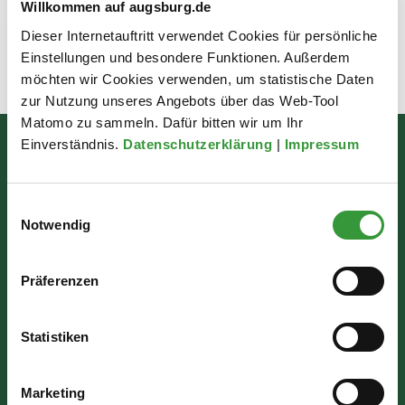
Willkommen auf augsburg.de
Sie in unseren
FAQ
(https://www.freie-berufe.com/faq/).
Dieser Internetauftritt verwendet Cookies für persönliche
Einstellungen und besondere Funktionen. Außerdem
möchten wir Cookies verwenden, um statistische Daten
Zuletzt aktualisiert am: 12.05.2026
zur Nutzung unseres Angebots über das Web-Tool
Matomo zu sammeln. Dafür bitten wir um Ihr
Einverständnis.
Datenschutzerklärung
|
Impressum
Bürgerinformation
Rathausplatz 1
Einwilligungsauswahl
Notwendig
86150 Augsburg
Präferenzen
Wir sind für Sie da:
Mo - Mi: 07:30 - 16:30 Uhr
Statistiken
Do: 07:30 - 17:30 Uhr
Fr: 07:30 - 12:00 Uhr
Marketing