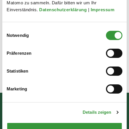
Matomo zu sammeln. Dafür bitten wir um Ihr
Einverständnis.
Datenschutzerklärung
|
Impressum
Moussong-Theaterbüro
Tel. 0821/44 80 22 90 /
theater@moussong.de
Einwilligungsauswahl
Notwendig
www.moussong.de
Präferenzen
Termin findet nur nach Buchung statt!
Statistiken
Zuletzt aktualisiert am: 12.05.2026
Marketing
Bürgerinformation
Details zeigen
Rathausplatz 1