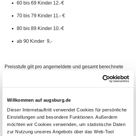
60 bis 69 Kinder 12.-€
70 bis 79 Kinder 11.- €
80 bis 89 Kinder 10.-€
ab 90 Kinder 9,-
Preisstufe gilt pro angemeldete und gesamt berechnete
Gruppe. Je 10 Kindern ist eine Begleitperson frei. Weitere
Termine nach Absprache möglich.
Willkommen auf augsburg.de
Gruppen-Buchungen in bereits fest geplante Vorstellungen
Dieser Internetauftritt verwendet Cookies für persönliche
Einstellungen und besondere Funktionen. Außerdem
Termine, freie Platzkapazitäten und Preise erfragen Sie
möchten wir Cookies verwenden, um statistische Daten
bitte in unserem Büro.
zur Nutzung unseres Angebots über das Web-Tool