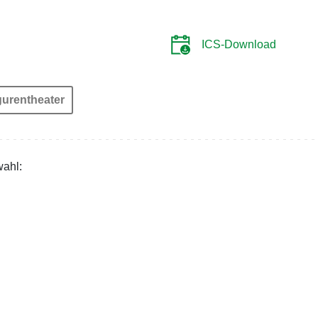
ICS-Download
gurentheater
wahl: