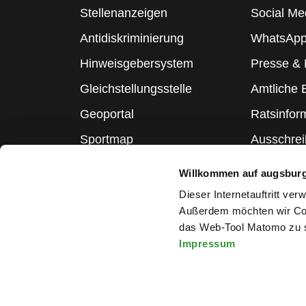
Stellenanzeigen
Social Me
Antidiskriminierung
WhatsApp
Hinweisgebersystem
Presse &
Gleichstellungsstelle
Amtliche
Geoportal
Ratsinfor
Sportmap
Ausschre
Schulmap
Statistik
Willkommen auf augsbur
Webcams
Dieser Internetauftritt ve
Außerdem möchten wir Coo
das Web-Tool Matomo zu s
Impressum
Melden Sie sich für den Ne