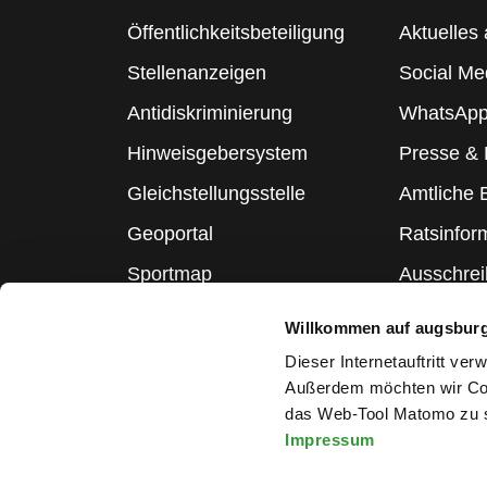
Öffentlichkeitsbeteiligung
Aktuelles 
Stellenanzeigen
Social Me
Antidiskriminierung
WhatsApp
Hinweisgebersystem
Presse &
Gleichstellungsstelle
Amtliche
Geoportal
Ratsinfor
Sportmap
Ausschre
Schulmap
Statistik
Willkommen auf augsbur
Webcams
Dieser Internetauftritt ve
Außerdem möchten wir Coo
das Web-Tool Matomo zu s
Impressum
Melden Sie sich für den Ne