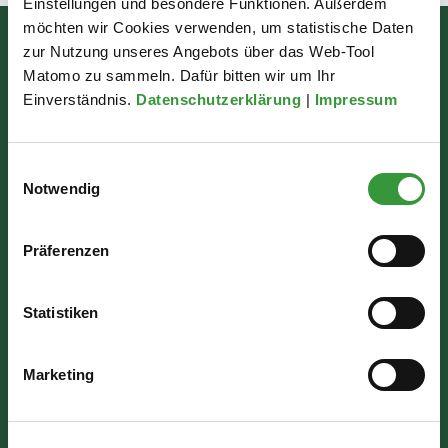
Einstellungen und besondere Funktionen. Außerdem
möchten wir Cookies verwenden, um statistische Daten
Bürgerinformation
zur Nutzung unseres Angebots über das Web-Tool
Matomo zu sammeln. Dafür bitten wir um Ihr
Rathausplatz 1
Einverständnis.
Datenschutzerklärung
|
Impressum
86150 Augsburg
Einwilligungsauswahl
Notwendig
Wir sind für Sie da:
Mo - Mi: 07:30 - 16:30 Uhr
Präferenzen
Do: 07:30 - 17:30 Uhr
Statistiken
Fr: 07:30 - 12:00 Uhr
Marketing