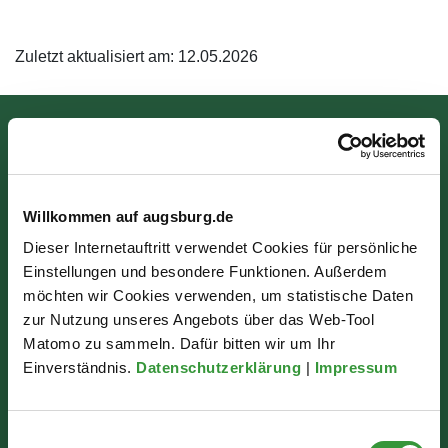
Zuletzt aktualisiert am: 12.05.2026
Bürgerinformation
Rathausplatz 1
Willkommen auf augsburg.de
86150 Augsburg
Dieser Internetauftritt verwendet Cookies für persönliche
Einstellungen und besondere Funktionen. Außerdem
Wir sind für Sie da:
möchten wir Cookies verwenden, um statistische Daten
zur Nutzung unseres Angebots über das Web-Tool
Mo - Mi: 07:30 - 16:30 Uhr
Matomo zu sammeln. Dafür bitten wir um Ihr
Do: 07:30 - 17:30 Uhr
Einverständnis.
Datenschutzerklärung
|
Impressum
Fr: 07:30 - 12:00 Uhr
Einwilligungsauswahl