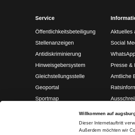
Service
Informat
Öffentlichkeitsbeteiligung
Aktuelles 
Stellenanzeigen
Social Me
Antidiskriminierung
WhatsApp
Hinweisgebersystem
Presse &
Gleichstellungsstelle
Amtliche
Geoportal
Ratsinfor
Sportmap
Ausschre
Schulmap
Statistik
Willkommen auf augsbur
Webcams
Dieser Internetauftritt ve
Außerdem möchten wir Coo