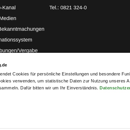
-Kanal
Tel.: 0821 324-0
 Medien
 Bekanntmachungen
mationssystem
ibungen/Vergabe
g.de
rwendet Cookies für persönliche Einstellungen und besondere Fun
kies verwenden, um statistische Daten zur Nutzung unseres A
ammeln. Dafür bitten wir um Ihr Einverständnis.
Datenschutze
wsletter an
ng
|
Elektronische Kommunikation