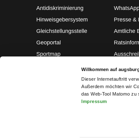
Antidiskriminierung
WhatsApp
Hinweisgebersystem
Presse &
Gleichstellungsstelle
Amtliche
Geoportal
Ratsinfor
Sportmap
Ausschre
Schulmap
Statistik
Willkommen auf augsbur
Webcams
Dieser Internetauftritt ve
Außerdem möchten wir Coo
das Web-Tool Matomo zu s
Impressum
Melden Sie sich für den Ne
Impressum
|
Datenschutzerklärung
|
Barrierefreiheitserkläru